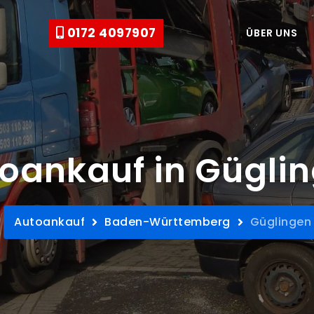
0172 4097907
ÜBER UNS
oankauf in Gügli
Autoankauf
Baden-Württemberg
Güglingen