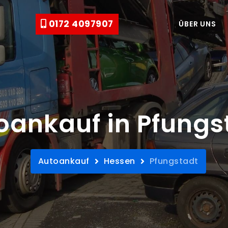
0172 4097907
ÜBER UNS
oankauf in Pfungs
Autoankauf
Hessen
Pfungstadt