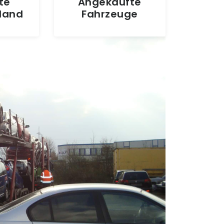
te
Angekaufte
hland
Fahrzeuge