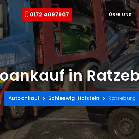
0172 4097907
ÜBER UNS
oankauf in Ratze
Autoankauf
Schleswig-Holstein
Ratzeburg