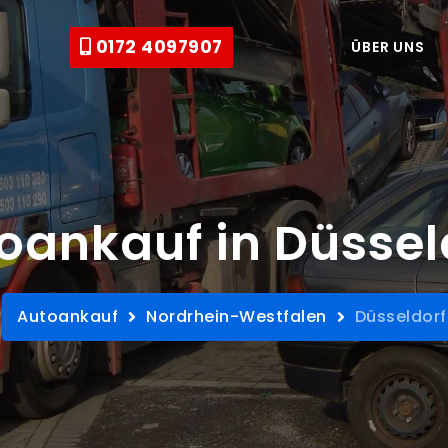
0172 4097907
ÜBER UNS
oankauf in Düssel
Autoankauf
Nordrhein-Westfalen
Düsseldorf