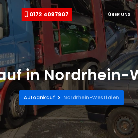
0172 4097907
ÜBER UNS
uf in Nordrhein-
Autoankauf
Nordrhein-Westfalen