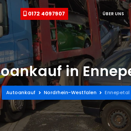
0172 4097907
ÜBER UNS
oankauf in Ennep
Autoankauf
Nordrhein-Westfalen
Ennepetal