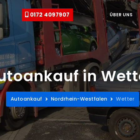
0172 4097907
ÜBER UNS
utoankauf in Wett
Autoankauf
Nordrhein-Westfalen
Wetter