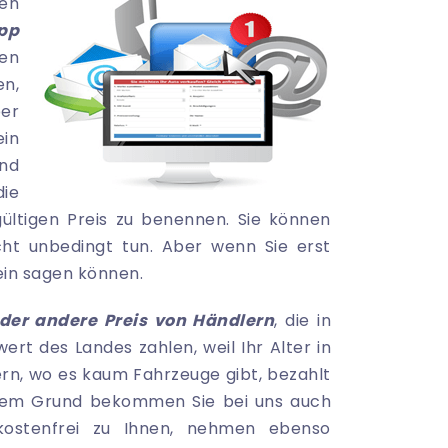
en
pp
en
n,
ber
in
ind
die
ültigen Preis zu benennen. Sie können
ht unbedingt tun. Aber wenn Sie erst
ein sagen können.
eder andere Preis von Händlern
, die in
rt des Landes zahlen, weil Ihr Alter in
ern, wo es kaum Fahrzeuge gibt, bezahlt
iesem Grund bekommen Sie bei uns auch
 kostenfrei zu Ihnen, nehmen ebenso