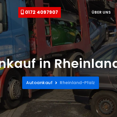
0172 4097907
ÜBER UNS
kauf in Rheinlan
Autoankauf
Rheinland-Pfalz